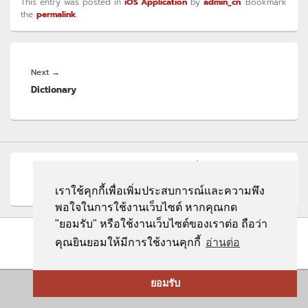
This entry was posted in
iOS Application
by
admin_cn
. Bookmark
the
permalink
.
Post
navigation
Next
Next
→
Dictionary
post:
© 2000-20
26
บริษัท ซี แอนด์ เอ็น โซลูชั่น จำกัด
All rights
reserved
เราใช้คุกกี้เพื่อเพิ่มประสบการณ์และความพึง
พอใจในการใช้งานเว็บไซต์ หากคุณกด
"ยอมรับ" หรือใช้งานเว็บไซต์ของเราต่อ ถือว่า
คุณยินยอมให้มีการใช้งานคุกกี้
อ่านต่อ
Theme: Catch Box by
Catch Themes
ยอมรับ